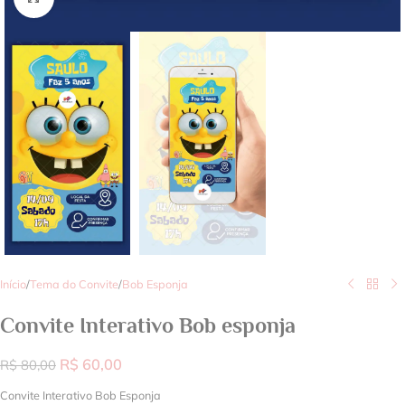
Início
/
Tema do Convite
/
Bob Esponja
Convite Interativo Bob esponja
R$
60,00
R$
80,00
Convite Interativo Bob Esponja