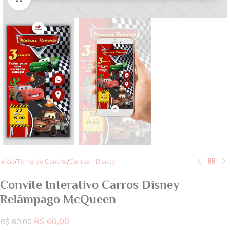
Início
/
Tema do Convite
/
Carros - Disney
Convite Interativo Carros Disney
Relâmpago McQueen
R$
60,00
R$
80,00