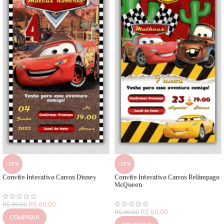
-25%
-25%
Convite Interativo Carros Disney
Convite Interativo Carros Relâmpago
McQueen
R$
60,00
R$
80,00
R$
60,00
R$
80,00
COMPRAR