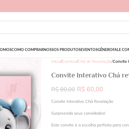
SOMOS
COMO COMPRAR
NOSSOS PRODUTOS
EVENTOS
GÊNERO
FALE C
Início
/
Eventos
/
Chá de Revelação
/
Convite 
Convite Interativo Chá r
R$
60,00
R$
80,00
Convite Interativo Chá Revelação
Surpreenda seus convidados!
Este convite é a escolha perfeita para con