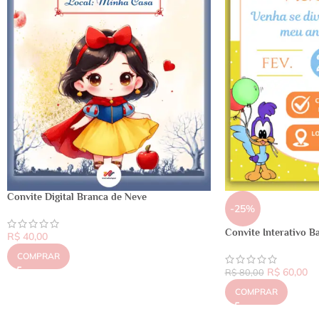
Convite Digital Branca de Neve
-25%
Convite Interativo 
R$
40,00
COMPRAR
R$
60,00
R$
80,00
COMPRAR