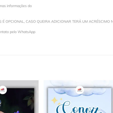
 nas informações do
OS É OPCIONAL, CASO QUEIRA ADICIONAR TERÁ UM ACRÉSCIMO 
contato pelo WhatsApp