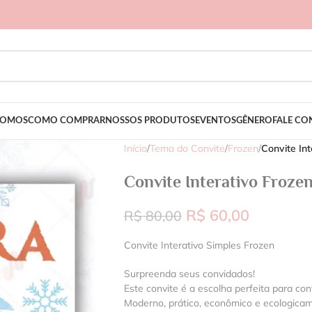
SOMOS
COMO COMPRAR
NOSSOS PRODUTOS
EVENTOS
GÊNERO
FALE C
Início
/
Tema do Convite
/
Frozen
/
Convite Int
Convite Interativo Froze
R$
60,00
R$
80,00
Convite Interativo Simples Frozen
Surpreenda seus convidados!
Este convite é a escolha perfeita para con
Moderno, prático, econômico e ecologica