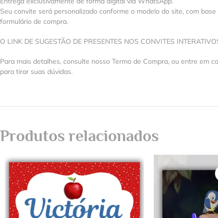
Entrega exclusivamente de forma digital via WhatsApp.
Seu convite será personalizado conforme o modelo do site, com base
formulário de compra.
O LINK DE SUGESTÃO DE PRESENTES NOS CONVITES INTERATIV
Para mais detalhes, consulte nosso Termo de Compra, ou entre em 
para tirar suas dúvidas.
Produtos relacionados