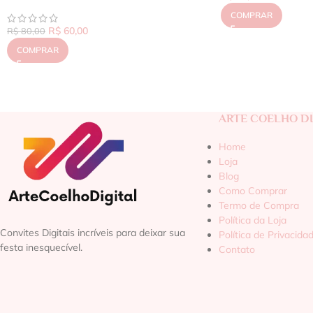
COMPRAR
R$
60,00
R$
80,00
COMPRAR
ARTE COELHO DI
Home
Loja
Blog
Como Comprar
Termo de Compra
Política da Loja
Convites Digitais incríveis para deixar sua
Política de Privacida
festa inesquecível.
Contato