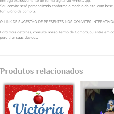
Entrega exclusivamente de forma digital via WhatsApp.
Seu convite será personalizado conforme o modelo do site, com base
formulário de compra.
O LINK DE SUGESTÃO DE PRESENTES NOS CONVITES INTERATIV
Para mais detalhes, consulte nosso Termo de Compra, ou entre em 
para tirar suas dúvidas.
Produtos relacionados