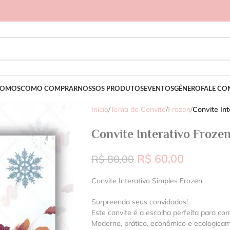
SOMOS
COMO COMPRAR
NOSSOS PRODUTOS
EVENTOS
GÊNERO
FALE C
Início
/
Tema do Convite
/
Frozen
/
Convite Int
Convite Interativo Froze
R$
60,00
R$
80,00
Convite Interativo Simples Frozen
Surpreenda seus convidados!
Este convite é a escolha perfeita para con
Moderno, prático, econômico e ecologica