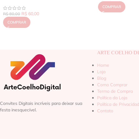
COMPRAR
R$
60,00
R$
80,00
COMPRAR
ARTE COELHO DI
Home
Loja
Blog
Como Comprar
Termo de Compra
Política da Loja
Convites Digitais incríveis para deixar sua
Política de Privacida
festa inesquecível.
Contato