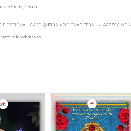
 nas informações do
OS É OPCIONAL, CASO QUEIRA ADICIONAR TERÁ UM ACRÉSCIMO 
contato pelo WhatsApp