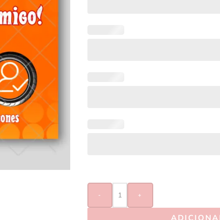
-
+
ADICIONA