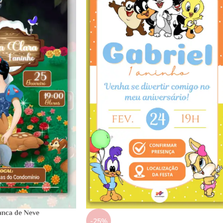
anca de Neve
-25%