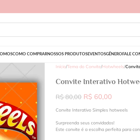
SOMOS
COMO COMPRAR
NOSSOS PRODUTOS
EVENTOS
GÊNERO
FALE C
Início
/
Tema do Convite
/
Hotwheels
/
Convit
Convite Interativo Hotwe
R$
60,00
R$
80,00
Convite Interativo Simples hotweels
Surpreenda seus convidados!
Este convite é a escolha perfeita para con