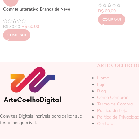
Convite Interativo Branca de Neve
R$
60,00
COMPRAR
R$
60,00
R$
80,00
COMPRAR
ARTE COELHO DI
Home
Loja
Blog
Como Comprar
Termo de Compra
Política da Loja
Convites Digitais incríveis para deixar sua
Política de Privacida
festa inesquecível.
Contato