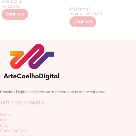
R$
120,00
R$
60,00
COMPRAR
R$
80,00
COMPRAR
Convites Digitais incríveis para deixar sua festa inesquecível.
ARTE COELHO DIGITAL
Home
Loja
Blog
Como Comprar