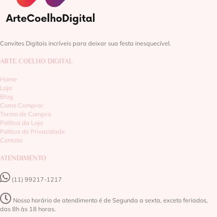
Convites Digitais incríveis para deixar sua festa inesquecível.
ARTE COELHO DIGITAL
Home
Loja
Blog
Como Comprar
Termo de Compra
Política da Loja
Política de Privacidade
Contato
ATENDIMENTO
(11) 99217-1217‬
Nosso horário de atendimento é de Segunda a sexta, exceto feriados,
das 8h às 18 horas.