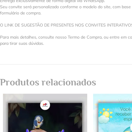
Entrega exclusivamente de forma digital via WhatsApp.
Seu convite será personalizado conforme o modelo do site, com base
formulário de compra.
O LINK DE SUGESTÃO DE PRESENTES NOS CONVITES INTERATIV
Para mais detalhes, consulte nosso Termo de Compra, ou entre em 
para tirar suas dúvidas.
Produtos relacionados