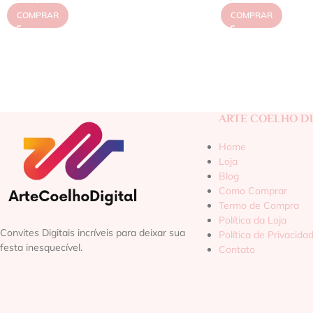
COMPRAR
COMPRAR
ARTE COELHO DI
Home
Loja
Blog
Como Comprar
Termo de Compra
Política da Loja
Convites Digitais incríveis para deixar sua
Política de Privacida
festa inesquecível.
Contato