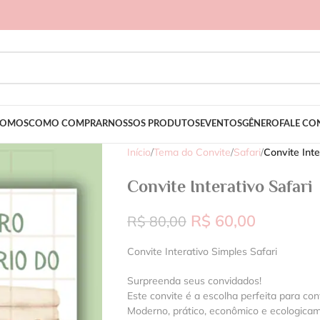
SOMOS
COMO COMPRAR
NOSSOS PRODUTOS
EVENTOS
GÊNERO
FALE C
Início
/
Tema do Convite
/
Safari
/
Convite Inte
Convite Interativo Safari
R$
60,00
R$
80,00
Convite Interativo Simples Safari
Surpreenda seus convidados!
Este convite é a escolha perfeita para con
Moderno, prático, econômico e ecologica