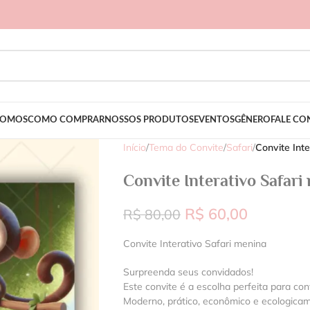
SOMOS
COMO COMPRAR
NOSSOS PRODUTOS
EVENTOS
GÊNERO
FALE C
Início
/
Tema do Convite
/
Safari
/
Convite Int
Convite Interativo Safari
R$
60,00
R$
80,00
Convite Interativo Safari menina
Surpreenda seus convidados!
Este convite é a escolha perfeita para con
Moderno, prático, econômico e ecologica