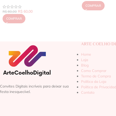
COMPRAR
R$
60,00
R$
80,00
COMPRAR
ARTE COELHO DI
Home
Loja
Blog
Como Comprar
Termo de Compra
Política da Loja
Convites Digitais incríveis para deixar sua
Política de Privacida
festa inesquecível.
Contato