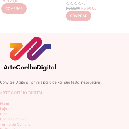
R$
120,00
R$
60,00
COMPRAR
R$
80,00
COMPRAR
Convites Digitais incríveis para deixar sua festa inesquecível.
ARTE COELHO DIGITAL
Home
Loja
Blog
Como Comprar
Termo de Compra