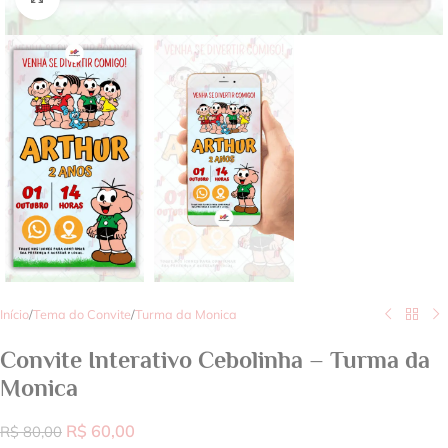
Início
/
Tema do Convite
/
Turma da Monica
Convite Interativo Cebolinha – Turma da
Monica
R$
60,00
R$
80,00