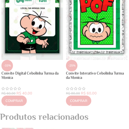
-33%
-25%
Convite Digital Cebolinha Turma da
Convite Interativo Cebolinha Turma
Monica
da Monica
R$
40,00
R$
60,00
R$
60,00
R$
80,00
COMPRAR
COMPRAR
Produtos relacionados