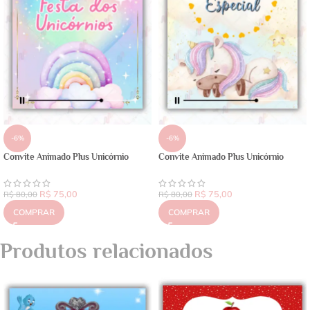
-6%
-6%
Convite Animado Plus Unicórnio
Convite Animado Plus Unicórnio
R$
75,00
R$
75,00
R$
80,00
R$
80,00
COMPRAR
COMPRAR
Produtos relacionados