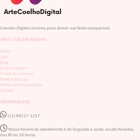
Convites Digitais incríveis para deixar sua festa inesquecível.
ARTE COELHO DIGITAL
Home
Loja
Blog
Como Comprar
Termo de Compra
Política da Loja
Política de Privacidade
Contato
ATENDIMENTO
(11) 99217-1217‬
Nosso horário de atendimento é de Segunda a sexta, exceto feriados,
das 8h às 18 horas.