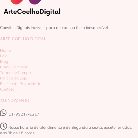
Convites Digitais incríveis para deixar sua festa inesquecível.
ARTE COELHO DIGITAL
Home
Loja
Blog
Como Comprar
Termo de Compra
Política da Loja
Política de Privacidade
Contato
ATENDIMENTO
(11) 99217-1217‬
Nosso horário de atendimento é de Segunda a sexta, exceto feriados,
das 8h às 18 horas.