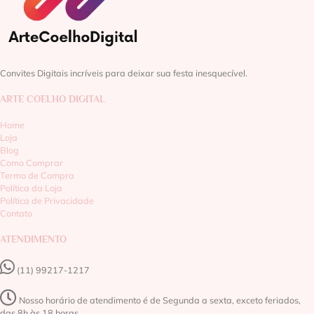
Convites Digitais incríveis para deixar sua festa inesquecível.
ARTE COELHO DIGITAL
Home
Loja
Blog
Como Comprar
Termo de Compra
Política da Loja
Política de Privacidade
Contato
ATENDIMENTO
(11) 99217-1217‬
Nosso horário de atendimento é de Segunda a sexta, exceto feriados,
das 8h às 18 horas.