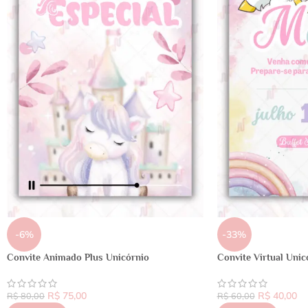
-6%
-33%
Convite Animado Plus Unicórnio
Convite Virtual Unic
R$
75,00
R$
40,00
R$
80,00
R$
60,00