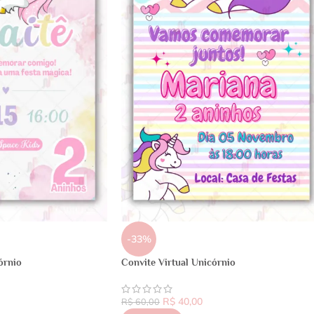
-33%
órnio
Convite Virtual Unicórnio
R$
40,00
R$
60,00