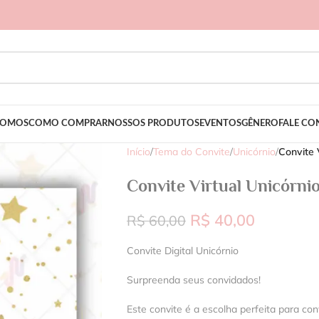
SOMOS
COMO COMPRAR
NOSSOS PRODUTOS
EVENTOS
GÊNERO
FALE C
Início
/
Tema do Convite
/
Unicórnio
/
Convite 
Convite Virtual Unicórni
R$
40,00
R$
60,00
Convite Digital Unicórnio
Surpreenda seus convidados!
Este convite é a escolha perfeita para con