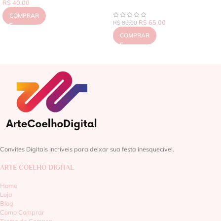
R$
40,00
COMPRAR
R$
65,00
R$
80,00
COMPRAR
Convites Digitais incríveis para deixar sua festa inesquecível.
ARTE COELHO DIGITAL
Home
Loja
Blog
Como Comprar