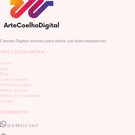
Convites Digitais incríveis para deixar sua festa inesquecível.
ARTE COELHO DIGITAL
Home
Loja
Blog
Como Comprar
Termo de Compra
Política da Loja
Política de Privacidade
Contato
ATENDIMENTO
(11) 99217-1217‬