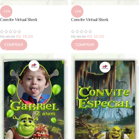
-13%
-13%
Convite Virtual Shrek
Convite Virtual Shrek
R$
35,00
R$
35,00
R$
40,00
R$
40,00
COMPRAR
COMPRAR