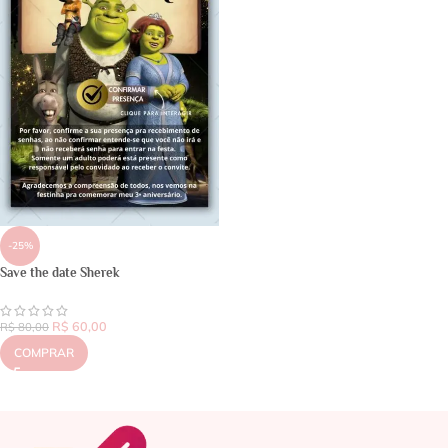
-25%
Save the date Sherek
R$
60,00
R$
80,00
COMPRAR