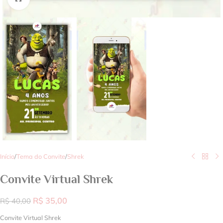
Início
/
Tema do Convite
/
Shrek
Convite Virtual Shrek
R$
35,00
R$
40,00
Convite Virtual Shrek