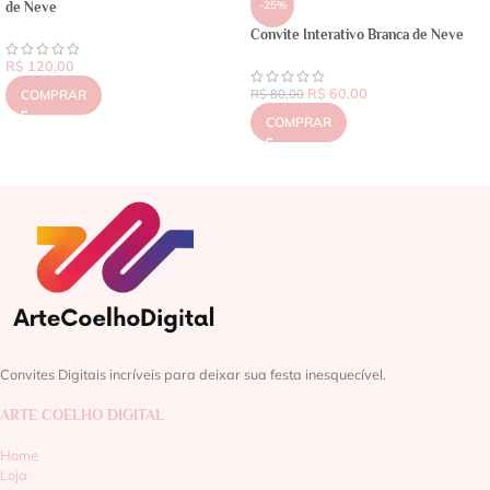
-25%
de Neve
Convite Interativo Branca de Neve
R$
120,00
R$
60,00
COMPRAR
R$
80,00
COMPRAR
Convites Digitais incríveis para deixar sua festa inesquecível.
ARTE COELHO DIGITAL
Home
Loja