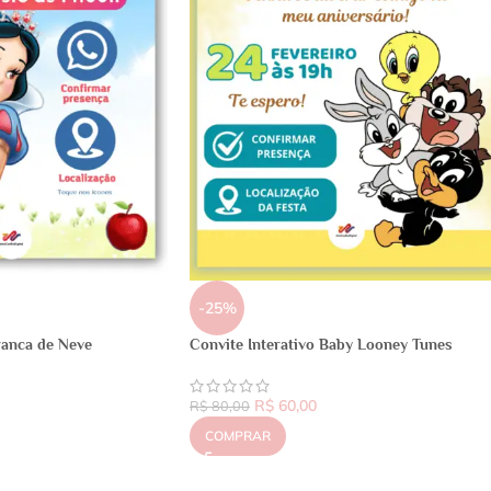
-25%
ranca de Neve
Convite Interativo Baby Looney Tunes
R$
60,00
R$
80,00
COMPRAR