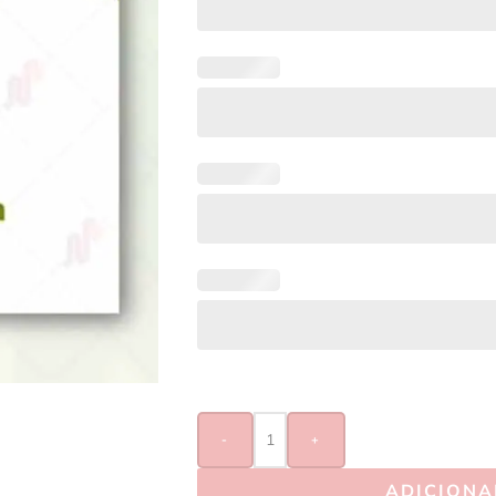
-
+
ADICIONA