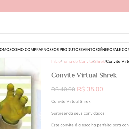
SOMOS
COMO COMPRAR
NOSSOS PRODUTOS
EVENTOS
GÊNERO
FALE C
Início
/
Tema do Convite
/
Shrek
/
Convite Virt
Convite Virtual Shrek
R$
35,00
R$
40,00
Convite Virtual Shrek
Surpreenda seus convidados!
Este convite é a escolha perfeita para con