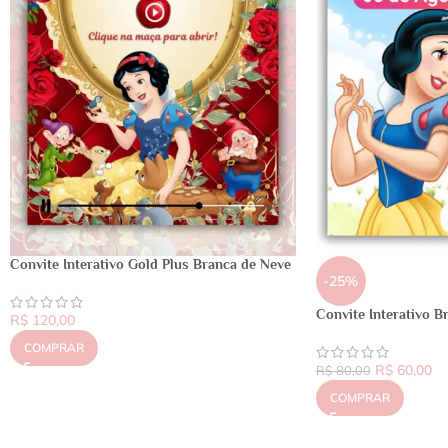
Convite Interativo Gold Plus Branca de Neve
-25%
Convite Interativo B
R$
120,00
COMPRAR
R$
60,00
R$
80,00
COMPRAR