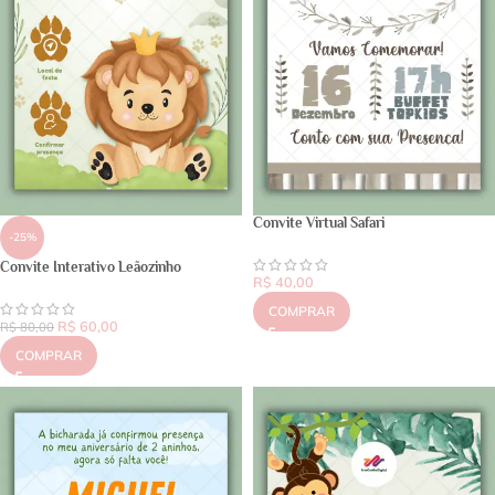
Convite Virtual Safari
-25%
Convite Interativo Leãozinho
R$
40,00
COMPRAR
R$
60,00
R$
80,00
COMPRAR