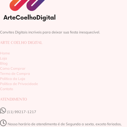
Convites Digitais incríveis para deixar sua festa inesquecível.
ARTE COELHO DIGITAL
Home
Loja
Blog
Como Comprar
Termo de Compra
Política da Loja
Política de Privacidade
Contato
ATENDIMENTO
(11) 99217-1217‬
Nosso horário de atendimento é de Segunda a sexta, exceto feriados,