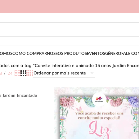
SOMOS
COMO COMPRAR
NOSSOS PRODUTOS
EVENTOS
GÊNERO
FALE C
ados com a tag “Convite interativo e animado 15 anos Jardim Enca
8
24
s Jardim Encantado