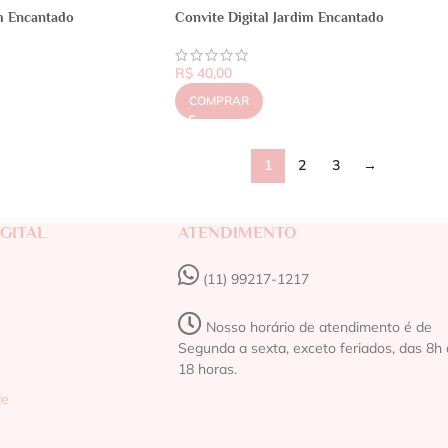
im Encantado
Convite Digital Jardim Encantado
R$
40,00
COMPRAR
1
2
3
→
GITAL
ATENDIMENTO
(11) 99217-1217‬
Nosso horário de atendimento é de
Segunda a sexta, exceto feriados, das 8h 
18 horas.
de