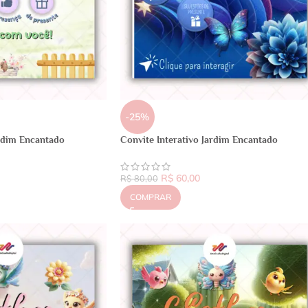
-25%
ardim Encantado
Convite Interativo Jardim Encantado
R$
60,00
R$
80,00
COMPRAR