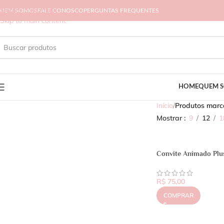
Skip to navigation
UEM SOMOS
FALE CONOSCO
PERGUNTAS FREQUENTES
Skip to main content
HOME
QUEM 
Início
/
Produtos marc
Mostrar
9
12
1
Convite Animado Plu
R$
75,00
COMPRAR