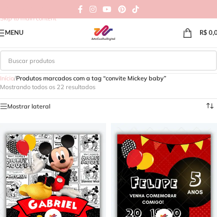
Skip to navigation
Skip to main content
MENU
R$
0,
Início
/
Produtos marcados com a tag “convite Mickey baby”
Mostrando todos os 22 resultados
Mostrar lateral