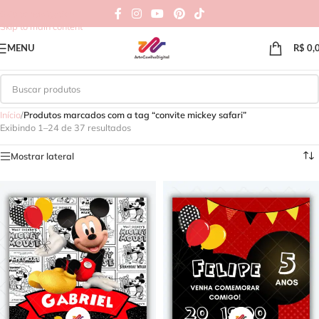
Skip to navigation
Skip to main content
MENU
R$
0,
Início
/
Produtos marcados com a tag “convite mickey safari”
Exibindo 1–24 de 37 resultados
Mostrar lateral