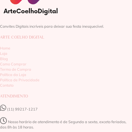
Convites Digitais incríveis para deixar sua festa inesquecível.
ARTE COELHO DIGITAL
Home
Loja
Blog
Como Comprar
Termo de Compra
Política da Loja
Política de Privacidade
Contato
ATENDIMENTO
(11) 99217-1217‬
Nosso horário de atendimento é de Segunda a sexta, exceto feriados,
das 8h às 18 horas.