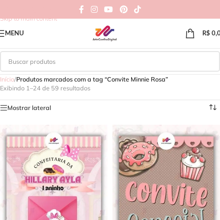
Skip to navigation
Skip to main content
MENU
R$
0,
Início
/
Produtos marcados com a tag “Convite Minnie Rosa”
Exibindo 1–24 de 59 resultados
Mostrar lateral