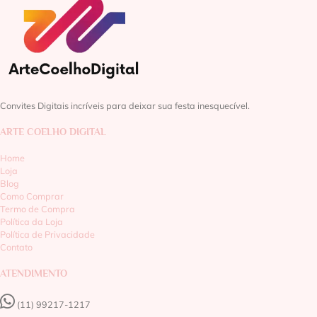
Convites Digitais incríveis para deixar sua festa inesquecível.
ARTE COELHO DIGITAL
Home
Loja
Blog
Como Comprar
Termo de Compra
Política da Loja
Política de Privacidade
Contato
ATENDIMENTO
(11) 99217-1217‬