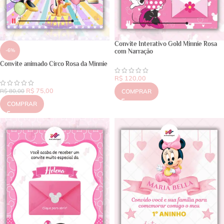
Convite Interativo Gold Minnie Rosa
-6%
com Narração
Convite animado Circo Rosa da Minnie
R$
120,00
R$
75,00
R$
80,00
COMPRAR
COMPRAR