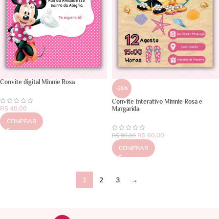
Convite digital Minnie Rosa
-25%
Convite Interativo Minnie Rosa e
R$
40,00
Margarida
COMPRAR
R$
60,00
R$
80,00
COMPRAR
1
2
3
→