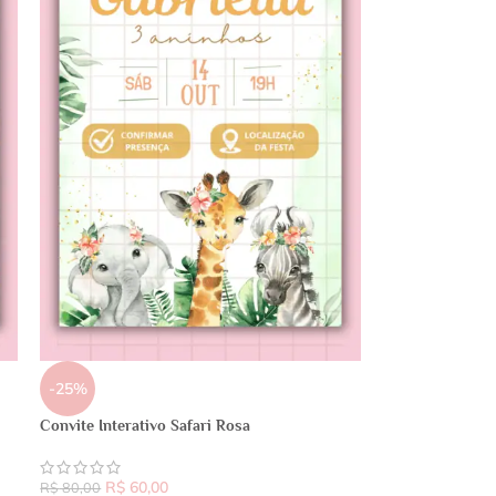
-25%
Convite Interativo Safari Rosa
R$
60,00
R$
80,00