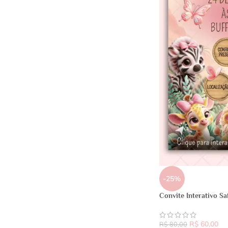
-25%
Convite Interativo Sa
R$
60,00
R$
80,00