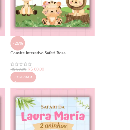
-25%
Convite Interativo Safari Rosa
R$
60,00
R$
80,00
COMPRAR