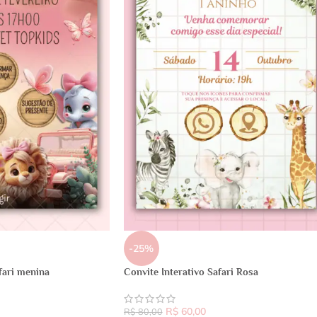
-25%
fari menina
Convite Interativo Safari Rosa
R$
60,00
R$
80,00