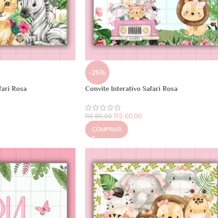
-25%
fari Rosa
Convite Interativo Safari Rosa
R$
60,00
R$
80,00
COMPRAR