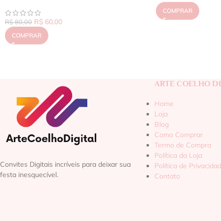
COMPRAR
R$
60,00
R$
80,00
COMPRAR
ARTE COELHO DI
Home
Loja
Blog
Como Comprar
Termo de Compra
Política da Loja
Convites Digitais incríveis para deixar sua
Política de Privacida
festa inesquecível.
Contato