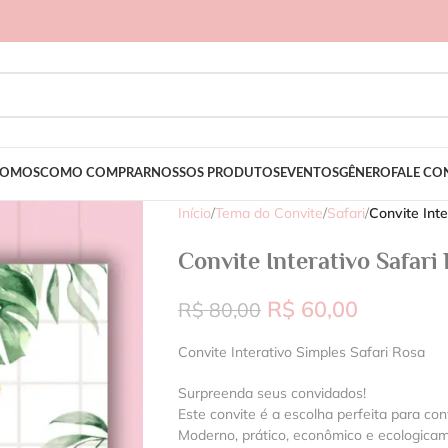
SOMOS
COMO COMPRAR
NOSSOS PRODUTOS
EVENTOS
GÊNERO
FALE C
Início
/
Tema do Convite
/
Safari
/
Convite Int
Convite Interativo Safari
R$
60,00
R$
80,00
Convite Interativo Simples Safari Rosa
Surpreenda seus convidados!
Este convite é a escolha perfeita para con
Moderno, prático, econômico e ecologica