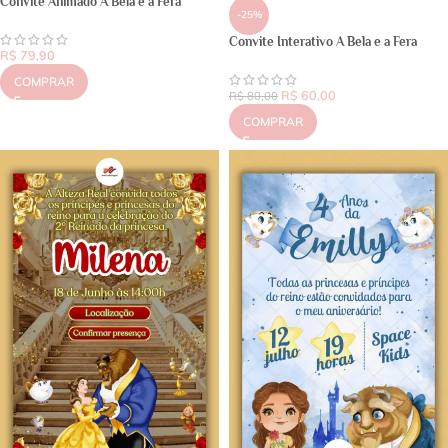
Convite Animado A Bela e a Fera
-25%
Convite Interativo A Bela e a Fera
R$
79,90
COMPRAR
R$
60,00
R$
80,00
COMPRAR