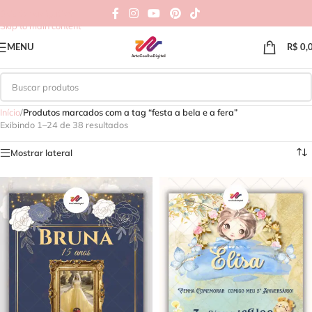
Skip to navigation
Skip to main content
MENU
R$
0,
Início
/
Produtos marcados com a tag “festa a bela e a fera”
Exibindo 1–24 de 38 resultados
Mostrar lateral