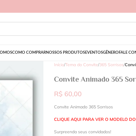
SOMOS
COMO COMPRAR
NOSSOS PRODUTOS
EVENTOS
GÊNERO
FALE C
Início
/
Tema do Convite
/
365 Sorrisos
/
Convi
Convite Animado 365 Sor
R$
60,00
Convite Animado 365 Sorrisos
CLIQUE AQUI PARA VER O MODELO DO
Surpreenda seus convidados!