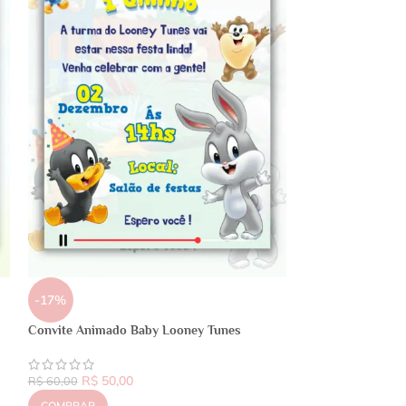
-17%
Convite Animado Baby Looney Tunes
R$
50,00
R$
60,00
COMPRAR