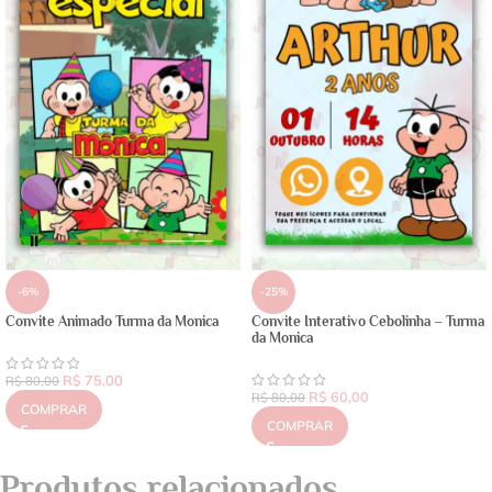
-6%
-25%
Convite Animado Turma da Monica
Convite Interativo Cebolinha – Turma
da Monica
R$
75,00
R$
80,00
R$
60,00
R$
80,00
COMPRAR
COMPRAR
Produtos relacionados