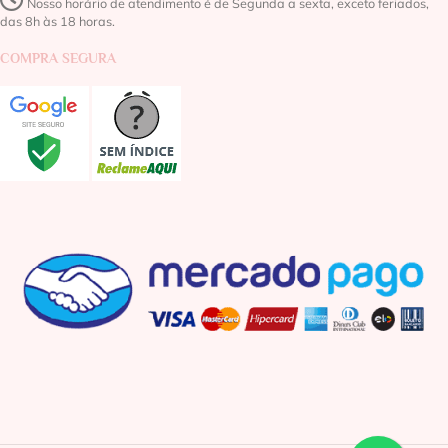
Nosso horário de atendimento é de Segunda a sexta, exceto feriados,
das 8h às 18 horas.
COMPRA SEGURA