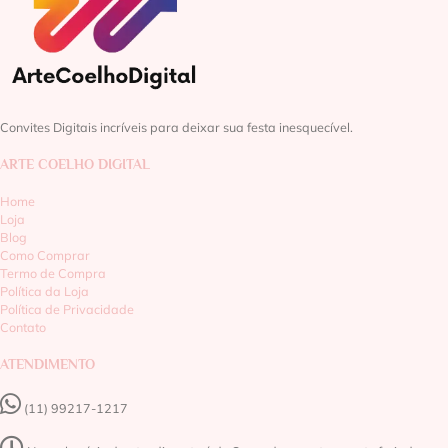
Convites Digitais incríveis para deixar sua festa inesquecível.
ARTE COELHO DIGITAL
Home
Loja
Blog
Como Comprar
Termo de Compra
Política da Loja
Política de Privacidade
Contato
ATENDIMENTO
(11) 99217-1217‬