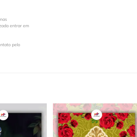
 nas
izada entrar em
ntato pelo