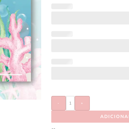
-
+
ADICIONA