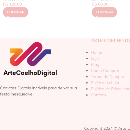
R$
120,00
R$
60,00
COMPRAR
COMPRAR
ARTE COELHO DI
Home
Loja
Blog
Como Comprar
Termo de Compra
Política da Loja
Convites Digitais incríveis para deixar sua
Política de Privacida
festa inesquecível.
Contato
Copyright 2024 © Arte Co