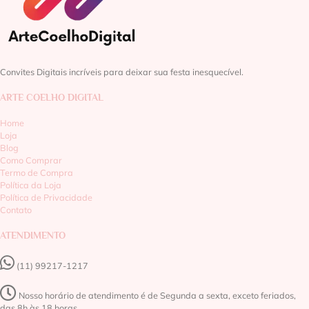
Convites Digitais incríveis para deixar sua festa inesquecível.
ARTE COELHO DIGITAL
Home
Loja
Blog
Como Comprar
Termo de Compra
Política da Loja
Política de Privacidade
Contato
ATENDIMENTO
(11) 99217-1217‬
Nosso horário de atendimento é de Segunda a sexta, exceto feriados,
das 8h às 18 horas.