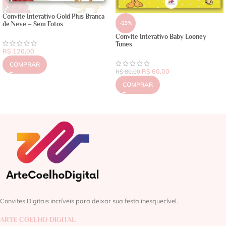
Convite Interativo Gold Plus Branca
-25%
de Neve – Sem Fotos
Convite Interativo Baby Looney
Tunes
R$
120,00
COMPRAR
R$
60,00
R$
80,00
COMPRAR
Convites Digitais incríveis para deixar sua festa inesquecível.
ARTE COELHO DIGITAL