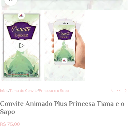
Início
/
Tema do Convite
/
Princesa e o Sapo
Convite Animado Plus Princesa Tiana e o
Sapo
R$
75,00