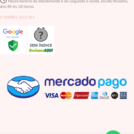
Nosso horário de atendimento é de Segunda a sexta, exceto feriados,
das 8h às 18 horas.
COMPRA SEGURA