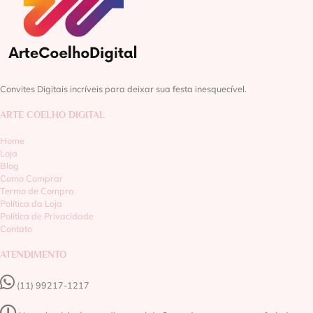
Convites Digitais incríveis para deixar sua festa inesquecível.
ARTE COELHO DIGITAL
Home
Loja
Blog
Como Comprar
Termo de Compra
Política da Loja
Política de Privacidade
Contato
ATENDIMENTO
(11) 99217-1217‬