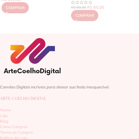
R$
65,00
COMPRAR
R$
80,00
COMPRAR
Convites Digitais incríveis para deixar sua festa inesquecível.
ARTE COELHO DIGITAL
Home
Loja
Blog
Como Comprar
Termo de Compra
Política da Loja