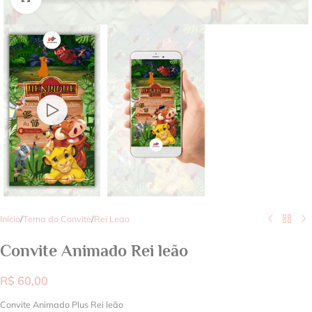
Início
/
Tema do Convite
/
Rei Leao
Convite Animado Rei leão
R$
60,00
Convite Animado Plus Rei leão