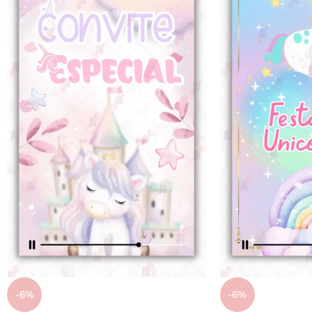
-6%
-6%