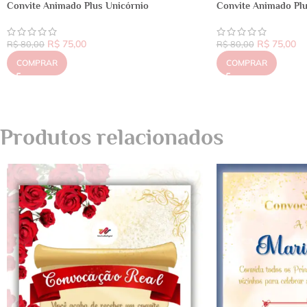
Convite Animado Plus Unicórnio
Convite Animado Plu
R$
75,00
R$
75,00
R$
80,00
R$
80,00
COMPRAR
COMPRAR
Produtos relacionados