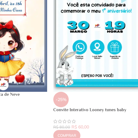
ca de Neve
-25%
Convite Interativo Looney tunes baby
R$
60,00
R$
80,00
COMPRAR