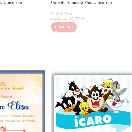
s Unicórnio
Convite Animado Plus Unicórnio
R$
75,00
R$
80,00
COMPRAR