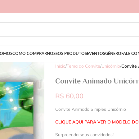
SOMOS
COMO COMPRAR
NOSSOS PRODUTOS
EVENTOS
GÊNERO
FALE C
Início
/
Tema do Convite
/
Unicórnio
/
Convite 
Convite Animado Unicórn
R$
60,00
Convite Animado Simples Unicórnio
CLIQUE AQUI PARA VER O MODELO DO
Surpreenda seus convidados!