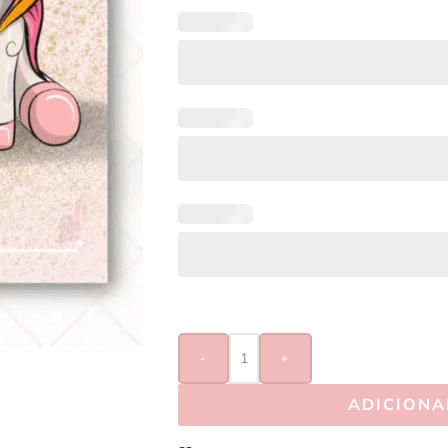
-
+
ADICIONA