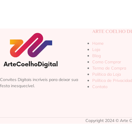
ARTE COELHO DI
Home
Loja
Blog
Como Comprar
Termo de Compra
Política da Loja
Convites Digitais incríveis para deixar sua
Política de Privacida
festa inesquecível.
Contato
Copyright 2024 © Arte Co