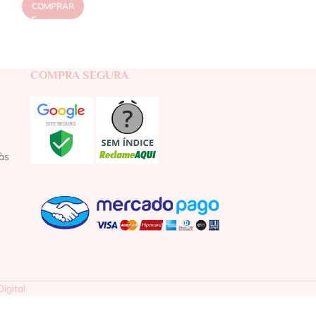
COMPRAR
COMPRA SEGURA
às
igital