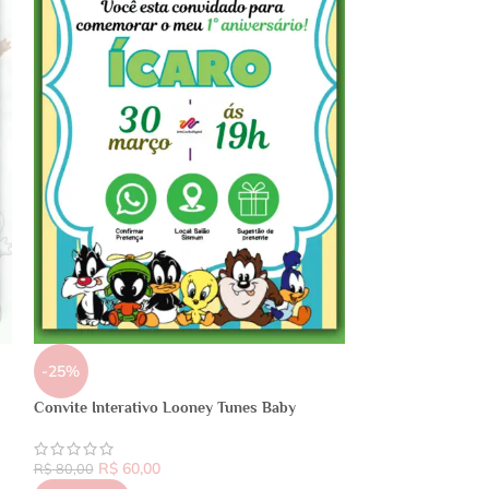
-25%
Convite Interativo Looney Tunes Baby
R$
60,00
R$
80,00