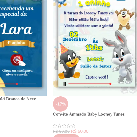
old Branca de Neve
-17%
Convite Animado Baby Looney Tunes
R$
50,00
R$
60,00