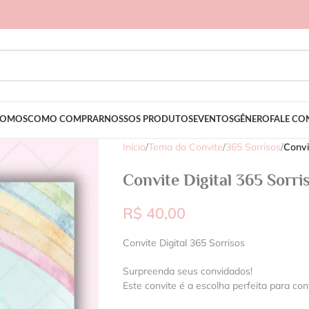
SOMOS
COMO COMPRAR
NOSSOS PRODUTOS
EVENTOS
GÊNERO
FALE C
Início
/
Tema do Convite
/
365 Sorrisos
/
Convi
Convite Digital 365 Sorri
R$
40,00
Convite Digital 365 Sorrisos
Surpreenda seus convidados!
Este convite é a escolha perfeita para con