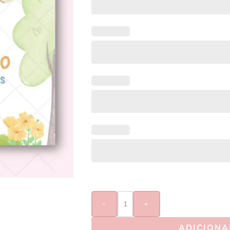
-
+
ADICIONA