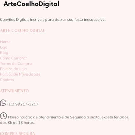
Convites Digitais incríveis para deixar sua festa inesquecível.
ARTE COELHO DIGITAL
Home
Loja
Blog
Como Comprar
Termo de Compra
Política da Loja
Política de Privacidade
Contato
ATENDIMENTO
(11) 99217-1217‬
Nosso horário de atendimento é de Segunda a sexta, exceto feriados,
das 8h às 18 horas.
COMPRA SEGURA