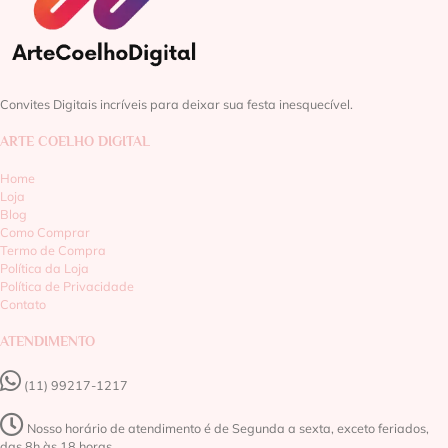
Convites Digitais incríveis para deixar sua festa inesquecível.
ARTE COELHO DIGITAL
Home
Loja
Blog
Como Comprar
Termo de Compra
Política da Loja
Política de Privacidade
Contato
ATENDIMENTO
(11) 99217-1217‬
Nosso horário de atendimento é de Segunda a sexta, exceto feriados,
das 8h às 18 horas.