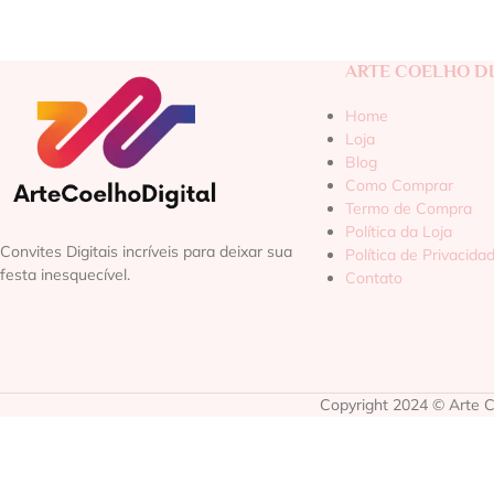
ARTE COELHO DI
Home
Loja
Blog
Como Comprar
Termo de Compra
Política da Loja
Convites Digitais incríveis para deixar sua
Política de Privacida
festa inesquecível.
Contato
Copyright 2024 © Arte Co