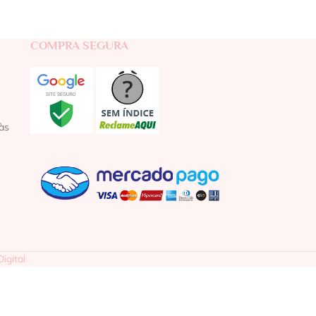
COMPRA SEGURA
às
igital