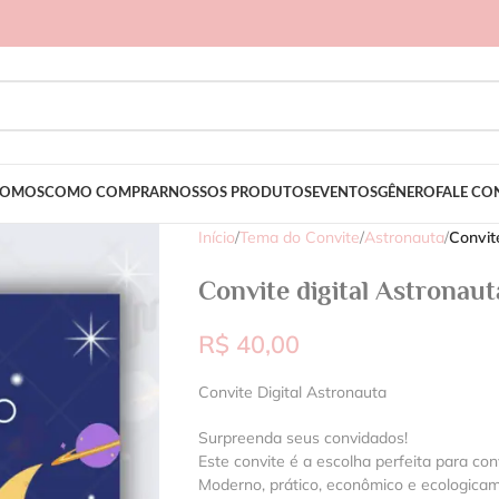
SOMOS
COMO COMPRAR
NOSSOS PRODUTOS
EVENTOS
GÊNERO
FALE C
Início
/
Tema do Convite
/
Astronauta
/
Convit
Convite digital Astronaut
R$
40,00
Convite Digital Astronauta
Surpreenda seus convidados!
Este convite é a escolha perfeita para con
Moderno, prático, econômico e ecologica