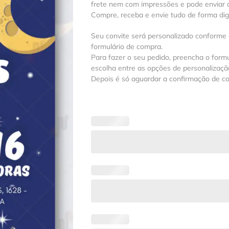
frete nem com impressões e pode enviar a
Compre, receba e envie tudo de forma digit
Seu convite será personalizado conforme
formulário de compra.
Para fazer o seu pedido, preencha o formu
escolha entre as opções de personalização
Depois é só aguardar a confirmação de c