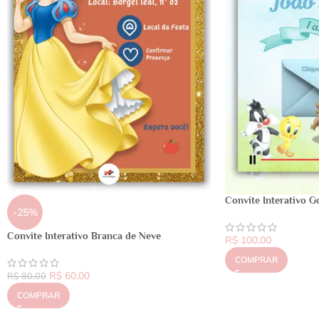
Convite Interativo 
-25%
Convite Interativo Branca de Neve
R$
100,00
COMPRAR
R$
60,00
R$
80,00
COMPRAR