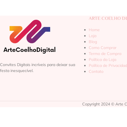
ARTE COELHO DI
Home
Loja
Blog
Como Comprar
Termo de Compra
Política da Loja
Convites Digitais incríveis para deixar sua
Política de Privacida
festa inesquecível.
Contato
Copyright 2024 © Arte Co