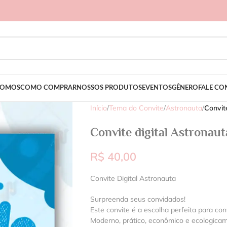
SOMOS
COMO COMPRAR
NOSSOS PRODUTOS
EVENTOS
GÊNERO
FALE C
Início
/
Tema do Convite
/
Astronauta
/
Convit
Convite digital Astronaut
R$
40,00
Convite Digital Astronauta
Surpreenda seus convidados!
Este convite é a escolha perfeita para con
Moderno, prático, econômico e ecologica