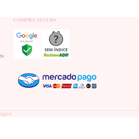
COMPRA SEGURA
às
igital