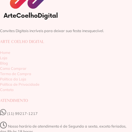
Convites Digitais incríveis para deixar sua festa inesquecível.
ARTE COELHO DIGITAL
Home
Loja
Blog
Como Comprar
Termo de Compra
Política da Loja
Política de Privacidade
Contato
ATENDIMENTO
(11) 99217-1217‬
Nosso horário de atendimento é de Segunda a sexta, exceto feriados,
das 8h às 18 horas.