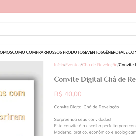
SOMOS
COMO COMPRAR
NOSSOS PRODUTOS
EVENTOS
GÊNERO
FALE C
Início
/
Eventos
/
Chá de Revelação
/
Convite 
Convite Digital Chá de R
R$
40,00
Convite Digital Chá de Revelação
Surpreenda seus convidados!
Este convite é a escolha perfeita para con
Moderno, prático, econômico e ecologica