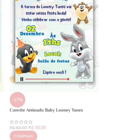
-17%
Convite Animado Baby Looney Tunes
R$
50,00
R$
60,00
COMPRAR