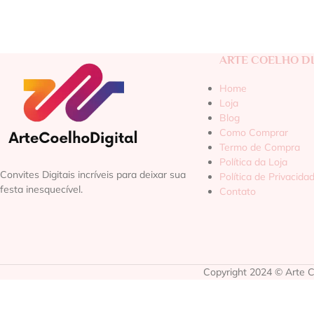
ARTE COELHO DI
Home
Loja
Blog
Como Comprar
Termo de Compra
Política da Loja
Convites Digitais incríveis para deixar sua
Política de Privacida
festa inesquecível.
Contato
Copyright 2024 © Arte Co