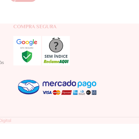
COMPRA SEGURA
às
igital