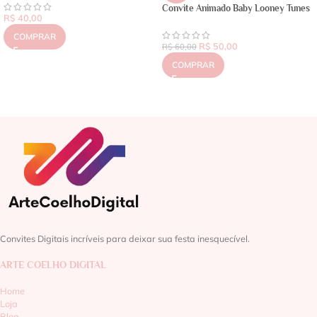
Convite Animado Baby Looney Tunes
R$
40,00
COMPRAR
R$
50,00
R$
60,00
COMPRAR
Convites Digitais incríveis para deixar sua festa inesquecível.
ARTE COELHO DIGITAL
Home
Loja
Blog