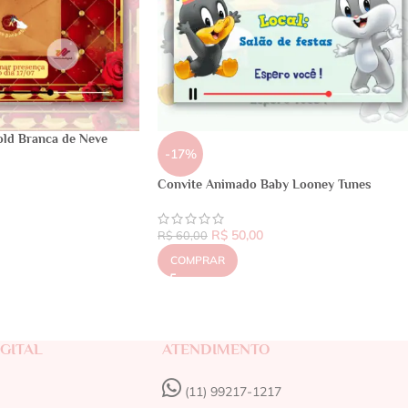
old Branca de Neve
-17%
Convite Animado Baby Looney Tunes
R$
50,00
R$
60,00
COMPRAR
GITAL
ATENDIMENTO
(11) 99217-1217‬