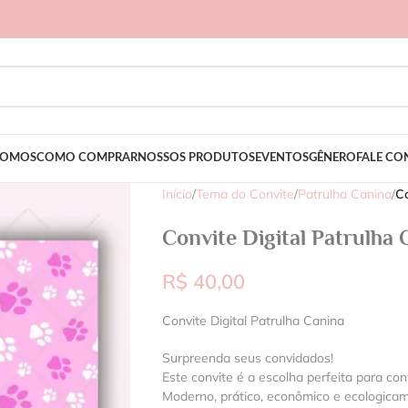
SOMOS
COMO COMPRAR
NOSSOS PRODUTOS
EVENTOS
GÊNERO
FALE C
Início
/
Tema do Convite
/
Patrulha Canina
/
Co
Convite Digital Patrulha 
R$
40,00
Convite Digital Patrulha Canina
Surpreenda seus convidados!
Este convite é a escolha perfeita para con
Moderno, prático, econômico e ecologica