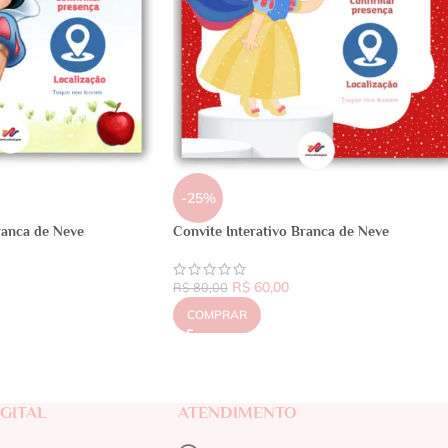
-25%
ranca de Neve
Convite Interativo Branca de Neve
R$
60,00
R$
80,00
COMPRAR
GITAL
ATENDIMENTO