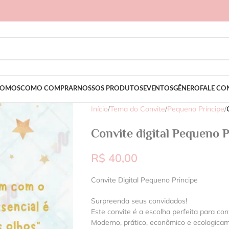
SOMOS
COMO COMPRAR
NOSSOS PRODUTOS
EVENTOS
GÊNERO
FALE C
Início
/
Tema do Convite
/
Pequeno Príncipe
/
Convite digital Pequeno P
R$
40,00
Convite Digital Pequeno Principe
Surpreenda seus convidados!
Este convite é a escolha perfeita para con
Moderno, prático, econômico e ecologica