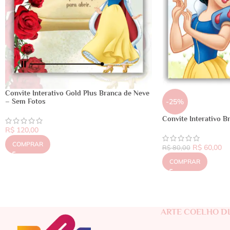
Convite Interativo Gold Plus Branca de Neve
– Sem Fotos
-25%
Convite Interativo B
R$
120,00
COMPRAR
R$
60,00
R$
80,00
COMPRAR
ARTE COELHO DI