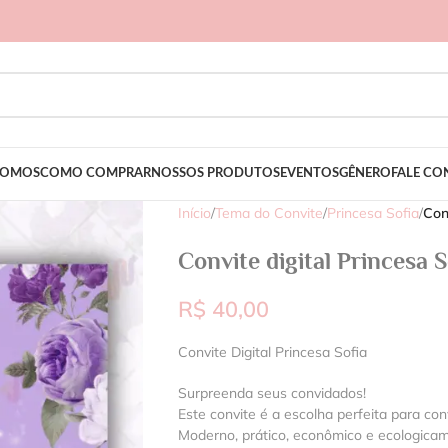
SOMOS
COMO COMPRAR
NOSSOS PRODUTOS
EVENTOS
GÊNERO
FALE C
Início
/
Tema do Convite
/
Princesa Sofia
/
Con
Convite digital Princesa S
R$
40,00
Convite Digital Princesa Sofia
Surpreenda seus convidados!
Este convite é a escolha perfeita para con
Moderno, prático, econômico e ecologica