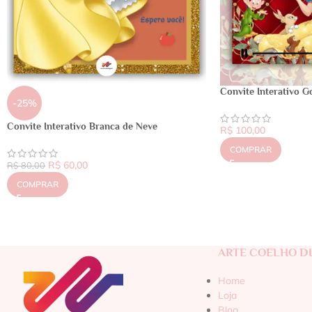
Convite Interativo G
-25%
Convite Interativo Branca de Neve
R$
100,00
COMPRAR
R$
60,00
R$
80,00
COMPRAR
ARTE COELHO DI
Home
Loja
Blog